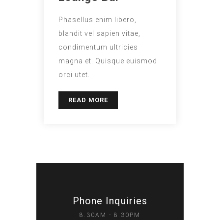
Phasellus enim libero,
blandit vel sapien vitae,
condimentum ultricies
magna et. Quisque euismod
orci utet.
READ MORE
Phone Inquiries
8.30AM - 8.30PM