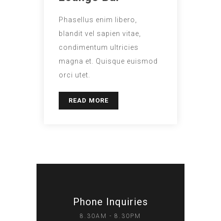
Phasellus enim libero,
blandit vel sapien vitae,
condimentum ultricies
magna et. Quisque euismod
orci utet.
READ MORE
Phone Inquiries
8.30AM - 8.30PM